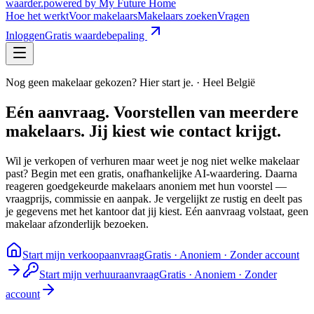
waarder
.
powered by My Future Home
Hoe het werkt
Voor makelaars
Makelaars zoeken
Vragen
Inloggen
Gratis waardebepaling
Nog geen makelaar gekozen? Hier start je. · Heel België
Eén aanvraag. Voorstellen van meerdere
makelaars.
Jij kiest wie contact krijgt.
Wil je verkopen of verhuren maar weet je nog niet welke makelaar
past? Begin met een gratis, onafhankelijke AI-waardering. Daarna
reageren goedgekeurde makelaars anoniem met hun voorstel —
vraagprijs, commissie en aanpak. Je vergelijkt ze rustig en deelt pas
je gegevens met het kantoor dat jij kiest. Eén aanvraag volstaat, geen
makelaar afzonderlijk bezoeken.
Start mijn verkoopaanvraag
Gratis · Anoniem · Zonder account
Start mijn verhuuraanvraag
Gratis · Anoniem · Zonder
account