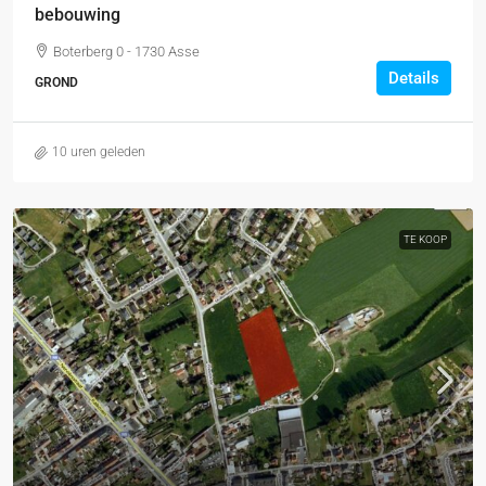
bebouwing
Boterberg 0 - 1730 Asse
Details
GROND
10 uren geleden
TE KOOP