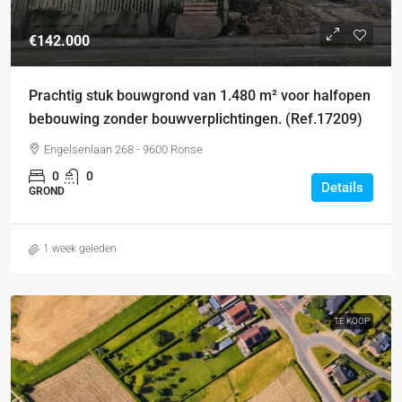
€142.000
Prachtig stuk bouwgrond van 1.480 m² voor halfopen
bebouwing zonder bouwverplichtingen. (Ref.17209)
Engelsenlaan 268 - 9600 Ronse
0
0
Details
GROND
1 week geleden
TE KOOP