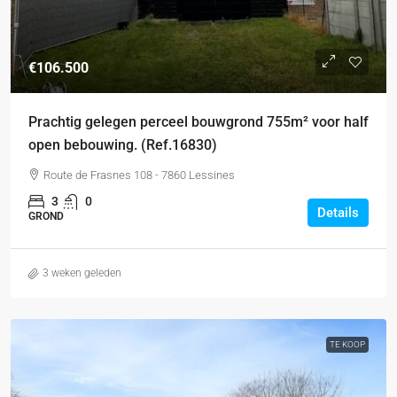
€106.500
Prachtig gelegen perceel bouwgrond 755m² voor half
open bebouwing. (Ref.16830)
Route de Frasnes 108 - 7860 Lessines
3
0
Details
GROND
3 weken geleden
TE KOOP