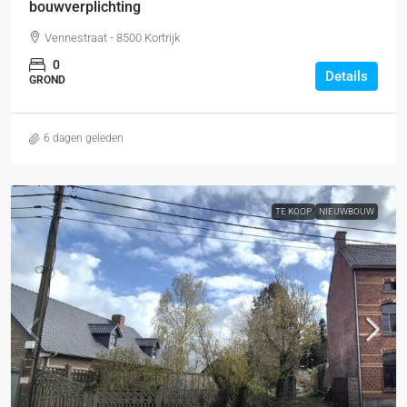
bouwverplichting
Vennestraat - 8500 Kortrijk
0
Details
GROND
6 dagen geleden
TE KOOP
NIEUWBOUW