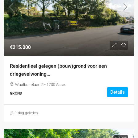
€215.000
Residentieel gelegen (bouw)grond voor een
driegevelwoning…
Waalborrelaan 5 - 1730 Asse
Details
GROND
1 dag geleden
TE KOOP