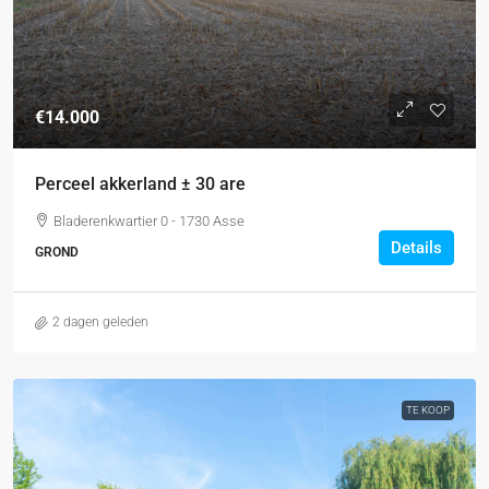
€14.000
Perceel akkerland ± 30 are
Bladerenkwartier 0 - 1730 Asse
Details
GROND
2 dagen geleden
TE KOOP