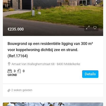
€235.000
Bouwgrond op een residentiële ligging van 300 m²
voor koppelwoning dichtbij zee en strand.
(Ref.17164)
Amaat Van Walleghemstraat 68 - 8430 Middelkerke
3
0
Details
GROND
2 weken geleden