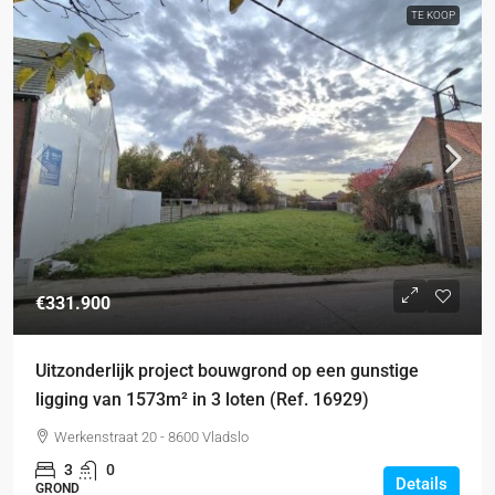
TE KOOP
€331.900
Uitzonderlijk project bouwgrond op een gunstige
ligging van 1573m² in 3 loten (Ref. 16929)
Werkenstraat 20 - 8600 Vladslo
3
0
Details
GROND