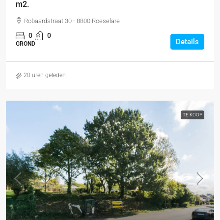
m2.
Robaardstraat 30 - 8800 Roeselare
0
0
Details
GROND
20 uren geleden
TE KOOP