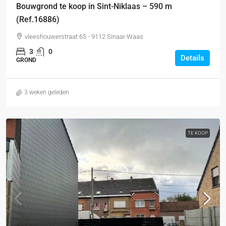
Bouwgrond te koop in Sint-Niklaas – 590 m
(Ref.16886)
vleeshouwerstraat 65 - 9112 Sinaai-Waas
3
0
Details
GROND
3 weken geleden
TE KOOP