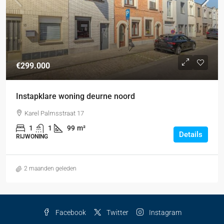
€299.000
Instapklare woning deurne noord
Karel Palmsstraat 17
1
1
99
m²
Details
RIJWONING
2 maanden geleden
Facebook
Twitter
Instagram