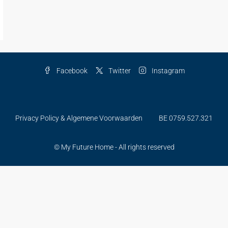
Facebook
Twitter
Instagram
Privacy Policy & Algemene Voorwaarden
BE 0759.527.321
© My Future Home - All rights reserved