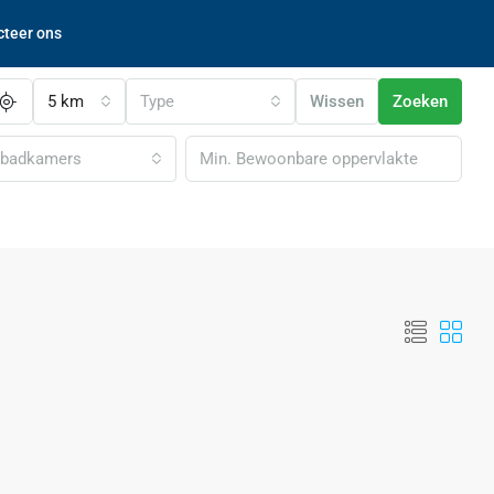
cteer ons
5 km
Type
Wissen
Zoeken
l badkamers