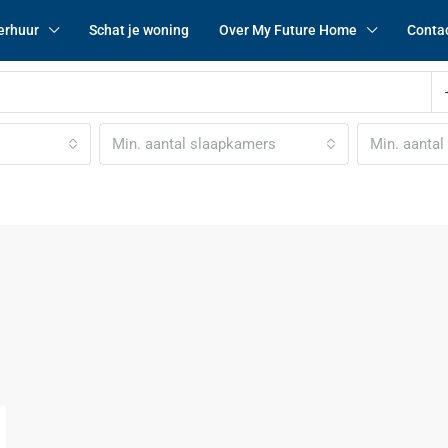
erhuur
Schat je woning
Over My Future Home
Conta
Min. aantal slaapkamers
Min. aanta