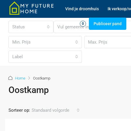
Vind je droomhuis
Ik verkoop/v
Favorieten
Log in
Registreren
Publiceer pand
0
Status
Min. Prijs
Max. Prijs
Label
Home
Oostkamp
Oostkamp
Sorteer op:
Standaard volgorde