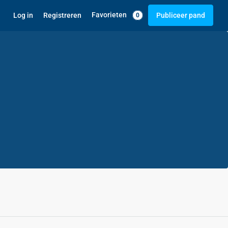
Favorieten
Log in
Registreren
Publiceer pand
0