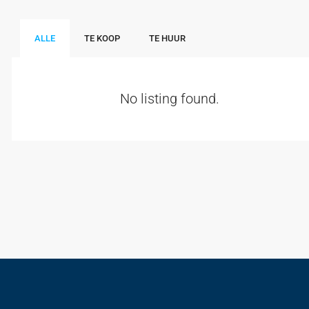
ALLE
TE KOOP
TE HUUR
No listing found.