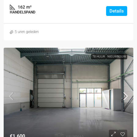
162
m²
Details
HANDELSPAND
5 uren geleden
TE HUUR
NIEUWBOUW
€1.600