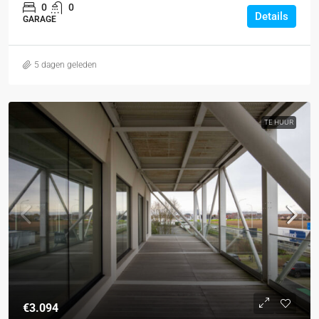
0
0
Details
GARAGE
5 dagen geleden
TE HUUR
€3.094