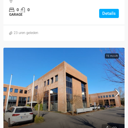
0
0
Details
GARAGE
23 uren geleden
TE HUUR