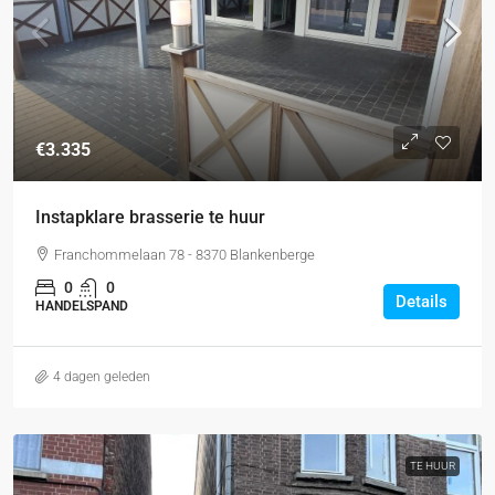
€3.335
Instapklare brasserie te huur
Franchommelaan 78 - 8370 Blankenberge
0
0
Details
HANDELSPAND
4 dagen geleden
TE HUUR