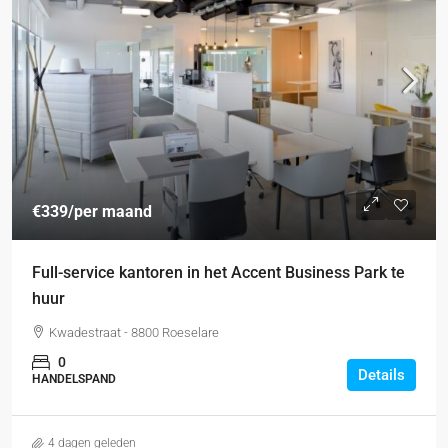
€339
/per maand
Full-service kantoren in het Accent Business Park te
huur
Kwadestraat - 8800 Roeselare
0
Details
HANDELSPAND
4 dagen geleden