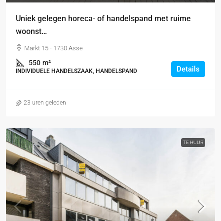
Uniek gelegen horeca- of handelspand met ruime
woonst…
Markt 15 - 1730 Asse
550
m²
Details
INDIVIDUELE HANDELSZAAK, HANDELSPAND
23 uren geleden
TE HUUR