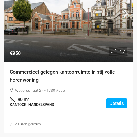
€950
Commercieel gelegen kantoorruimte in stijlvolle
herenwoning
Weversstraat 27 - 1730 Asse
90
m²
Details
KANTOOR, HANDELSPAND
23 uren geleden