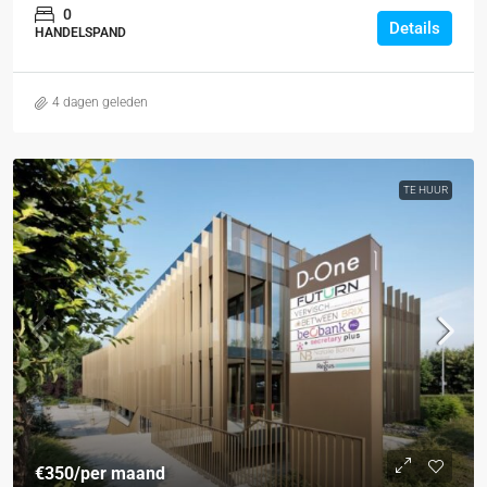
0
Details
HANDELSPAND
4 dagen geleden
TE HUUR
€350
/per maand