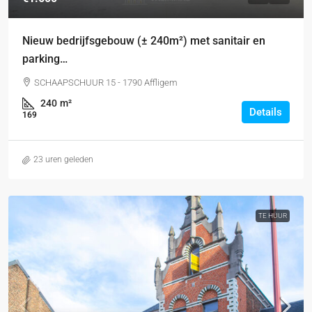
Nieuw bedrijfsgebouw (± 240m²) met sanitair en
parking…
SCHAAPSCHUUR 15 - 1790 Affligem
240
m²
Details
169
23 uren geleden
TE HUUR