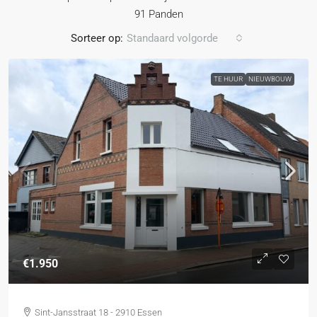
91 Panden
Sorteer op:
Standaard volgorde
TE HUUR
NIEUWBOUW
€1.950
Sint-Jansstraat 18 - 2910 Essen