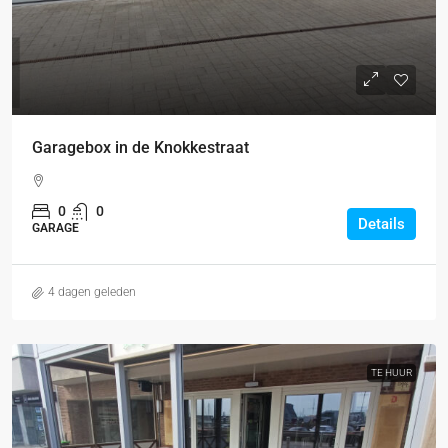
Garagebox in de Knokkestraat
0
0
Details
GARAGE
4 dagen geleden
TE HUUR