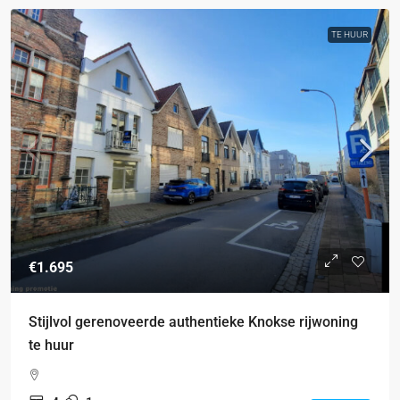
TE HUUR
€1.695
Stijlvol gerenoveerde authentieke Knokse rijwoning
te huur