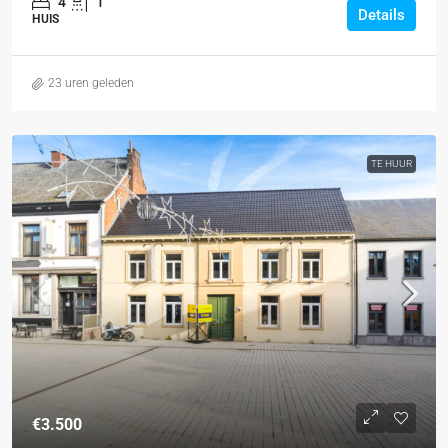
4
1
Details
HUIS
23 uren geleden
TE HUUR
€3.500