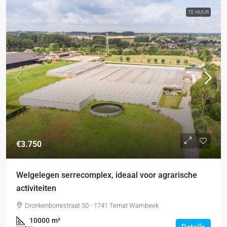
TE HUUR
€3.750
Welgelegen serrecomplex, ideaal voor agrarische
activiteiten
Dronkenborrestraat 50 - 1741 Ternat Wambeek
10000
m²