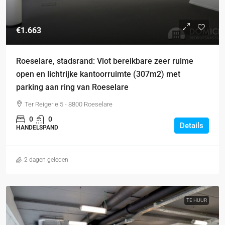
€1.663
Roeselare, stadsrand: Vlot bereikbare zeer ruime
open en lichtrijke kantoorruimte (307m2) met
parking aan ring van Roeselare
Ter Reigerie 5 - 8800 Roeselare
0
0
Details
HANDELSPAND
2 dagen geleden
TE HUUR