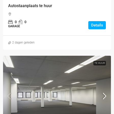
Autostaanplaats te huur
0
0
Details
GARAGE
2 dagen geleden
TE HUUR