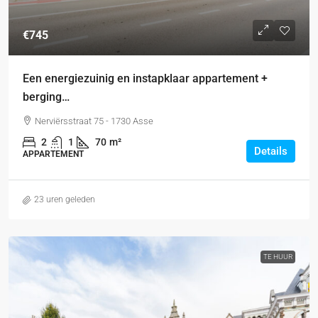
€745
Een energiezuinig en instapklaar appartement +
berging…
Nerviërsstraat 75 - 1730 Asse
2
1
70
m²
Details
APPARTEMENT
23 uren geleden
TE HUUR