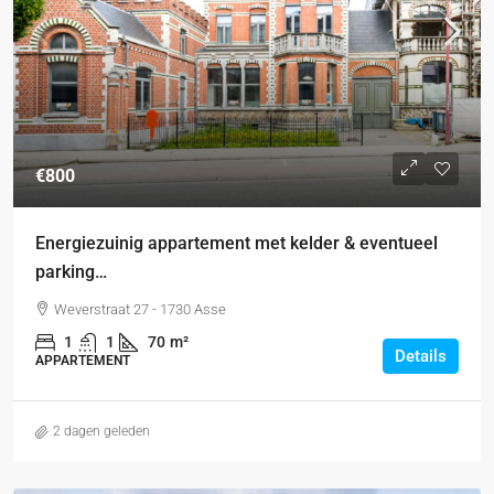
€800
Energiezuinig appartement met kelder & eventueel
parking…
Weverstraat 27 - 1730 Asse
1
1
70
m²
Details
APPARTEMENT
2 dagen geleden