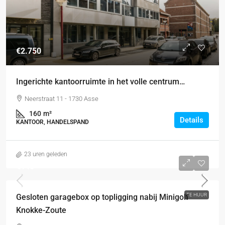
€2.750
Ingerichte kantoorruimte in het volle centrum…
Neerstraat 11 - 1730 Asse
160
m²
Details
KANTOOR, HANDELSPAND
23 uren geleden
€140
TE HUUR
Gesloten garagebox op topligging nabij Minigolf
Knokke-Zoute