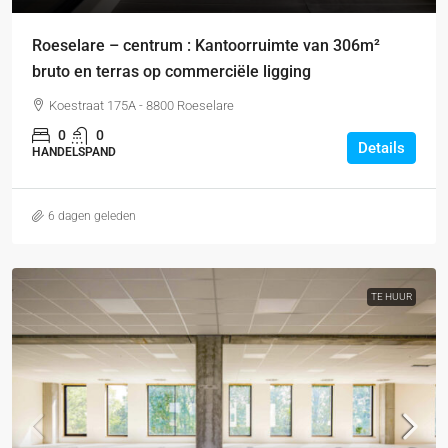
Roeselare – centrum : Kantoorruimte van 306m²
bruto en terras op commerciële ligging
Koestraat 175A - 8800 Roeselare
0
0
Details
HANDELSPAND
6 dagen geleden
TE HUUR