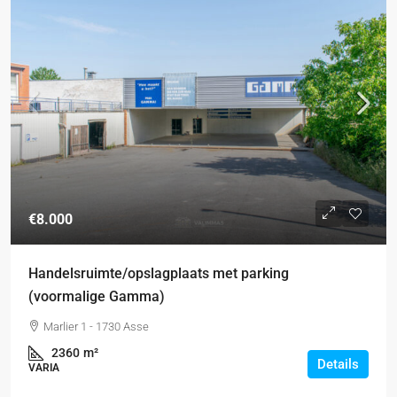
€8.000
Handelsruimte/opslagplaats met parking
(voormalige Gamma)
Marlier 1 - 1730 Asse
2360
m²
Details
VARIA