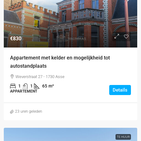
€830
Appartement met kelder en mogelijkheid tot
autostandplaats
Weverstraat 27 - 1730 Asse
1
1
65
m²
Details
APPARTEMENT
23 uren geleden
TE HUUR