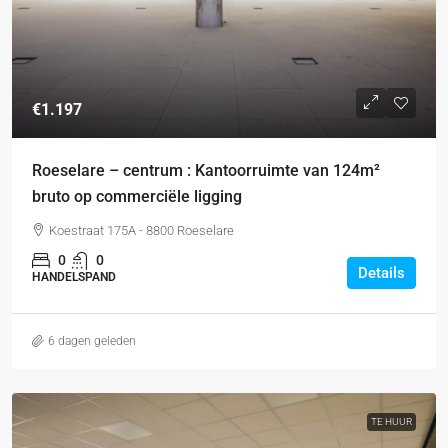
€1.197
Roeselare – centrum : Kantoorruimte van 124m²
bruto op commerciële ligging
Koestraat 175A - 8800 Roeselare
0
0
Details
HANDELSPAND
6 dagen geleden
TE HUUR