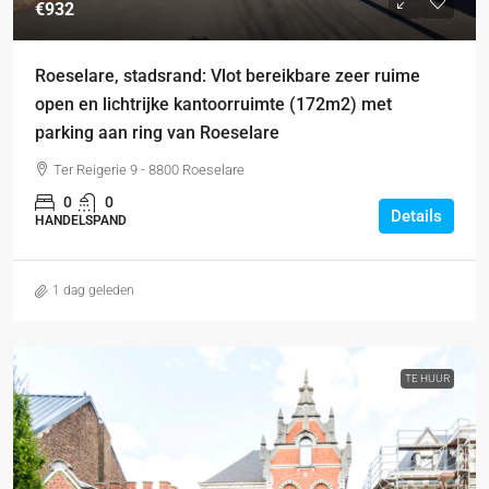
€932
Roeselare, stadsrand: Vlot bereikbare zeer ruime
open en lichtrijke kantoorruimte (172m2) met
parking aan ring van Roeselare
Ter Reigerie 9 - 8800 Roeselare
0
0
Details
HANDELSPAND
1 dag geleden
TE HUUR