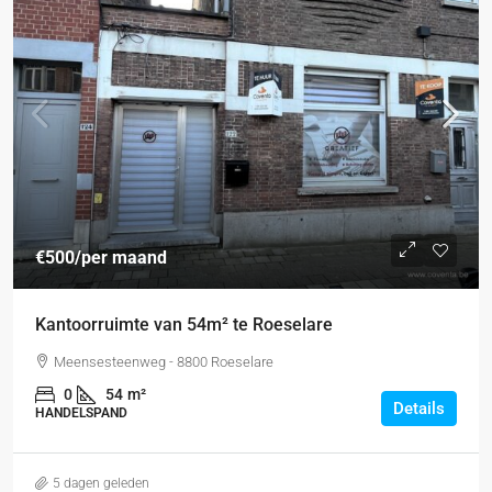
€500
/per maand
Kantoorruimte van 54m² te Roeselare
Meensesteenweg - 8800 Roeselare
0
54
m²
Details
HANDELSPAND
5 dagen geleden